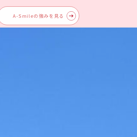
A-Smileの強みを見る