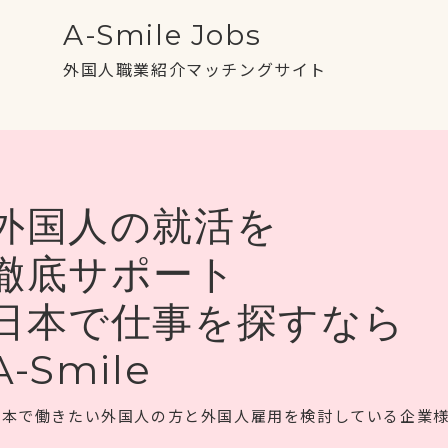
A-Smile Jobs
外国人職業紹介マッチングサイト
外国人の就活を
徹底サポート
日本で仕事を探すなら
A-Smile
日本で働きたい外国人の方と外国人雇用を検討している企業