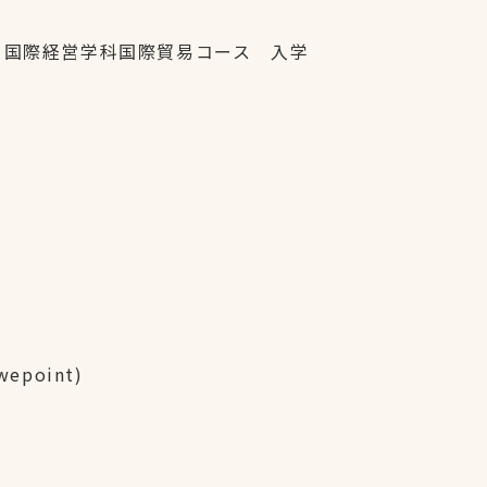
ジ 国際経営学科国際貿易コース 入学
owepoint)